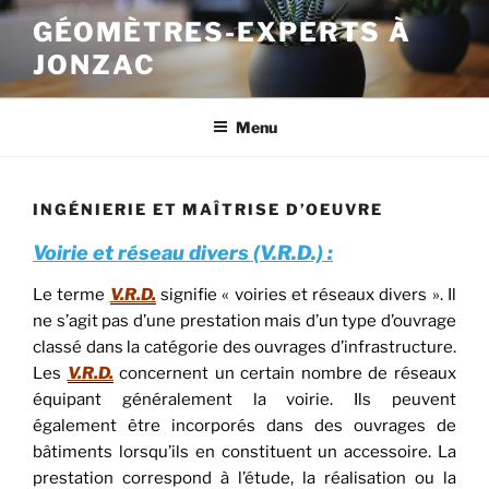
Aller
GÉOMÈTRES-EXPERTS À
au
JONZAC
contenu
principal
Menu
INGÉNIERIE ET MAÎTRISE D’OEUVRE
Voirie et réseau divers (V.R.D.) :
Le terme
V.R.D.
signifie « voiries et réseaux divers ». Il
ne s’agit
pas d’une prestation mais d’un type d’ouvrage
classé dans la
catégorie des ouvrages d’infrastructure.
Les
V.R.D.
concernent
un certain nombre de réseaux
équipant généralement la
voirie. Ils peuvent
également être incorporés dans des
ouvrages de
bâtiments lorsqu’ils en constituent un accessoire.
La
prestation correspond à l’étude, la réalisation ou la